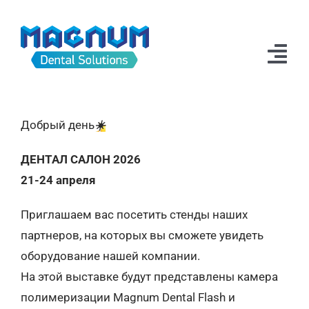
Skip
to
content
Tog
Navi
Новости
Добрый день
☀️
Продукция
ДЕНТАЛ САЛОН 2026
Техподдержка
21-24 апреля
Дилеры
Приглашаем вас посетить стенды наших
партнеров, на которых вы сможете увидеть
О компании
оборудование нашей компании.
На этой выставке будут представлены камера
полимеризации Magnum Dental Flash и