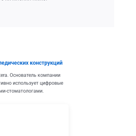
опедических конструкций
tera. Основатель компании
ктивно использует цифровые
ми-стоматологами.