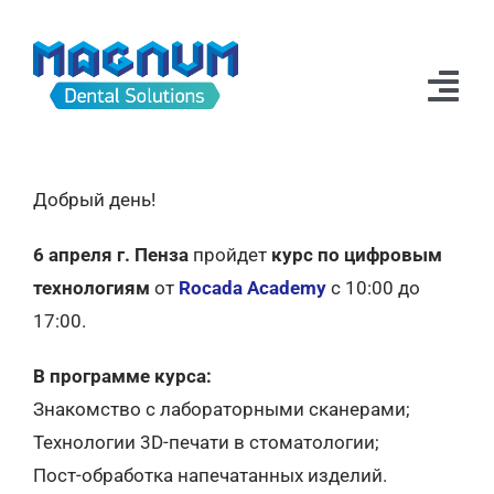
Skip
to
content
Tog
Navi
Новости
Добрый день!
Продукция
6 апреля г. Пенза
пройдет
курс по цифровым
Техподдержка
технологиям
от
Rocada Academy
с 10:00 до
17:00.
Дилеры
В программе курса:
О компании
Знакомство с лабораторными сканерами;
Технологии 3D-печати в стоматологии;
Пост-обработка напечатанных изделий.