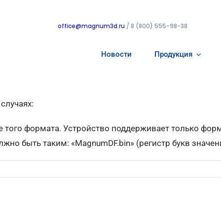
office@magnum3d.ru
/ 8 (800) 555-98-38
Новости
Продукция
случаях:
е того формата. Устройство поддерживает только форм
жно быть таким: «MagnumDF.bin» (регистр букв значени