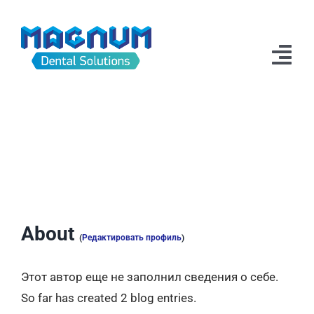
Skip
to
content
Tog
Navi
Новости
Продукция
Техподдержка
Дилеры
About
(
Редактировать профиль
)
О компании
Этот автор еще не заполнил сведения о себе.
So far has created 2 blog entries.