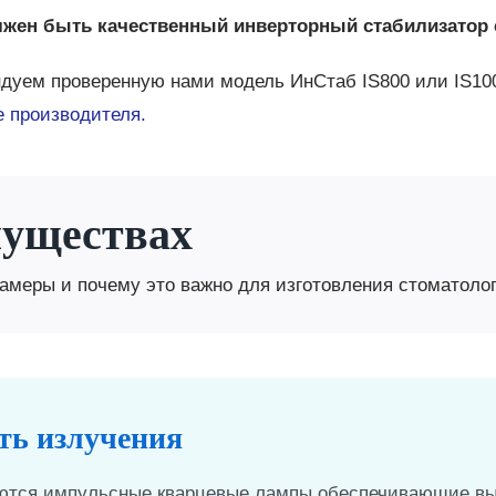
лжен быть качественный инверторный стабилизатор
дуем проверенную нами модель ИнСтаб IS800 или IS1
е производителя.
муществах
амеры и почему это важно для изготовления стоматоло
ть излучения
уются импульсные кварцевые лампы обеспечивающие вы