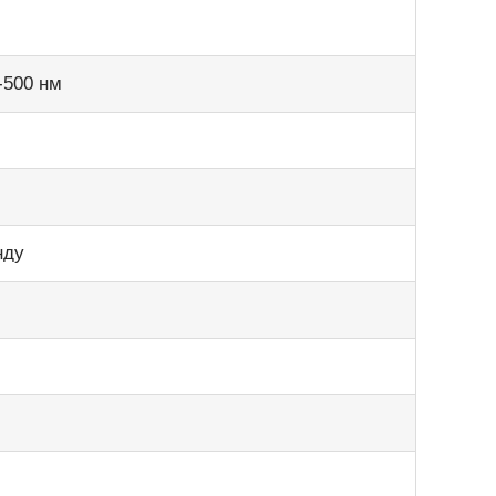
-500 нм
й
нду