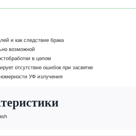
лей и как следствие брака
ьно возможной
остобработки в целом
ирует отсутствие ошибок при засветке
вномерности УФ излучения
ктеристики
ash